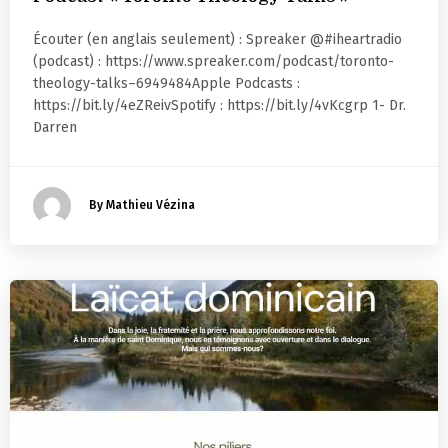
Écouter (en anglais seulement) : Spreaker @#iheartradio
(podcast) : https://www.spreaker.com/podcast/toronto-
theology-talks–6949484Apple Podcasts :
https://bit.ly/4eZReivSpotify : https://bit.ly/4vKcgrp 1- Dr.
Darren
By Mathieu Vézina