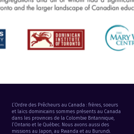
L’Ordre des Prêcheurs au Canada : frères, soeurs
et laïcs dominicains sommes présents au Canada
dans les provinces de la Colombie Britannique,
l’Ontario et le Québec. Nous avons aussi des
missions au Japon, au Rwanda et au Burundi.