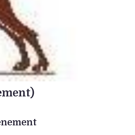
ement)
vénement