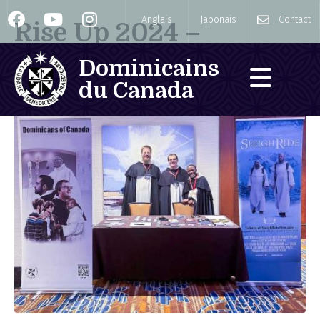
Anglais
Japonais
Contact
Rise Up 2024 –
Calgary
Dominicains
du Canada